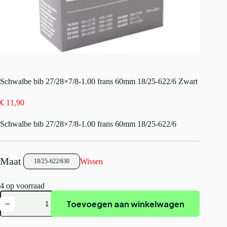
Schwalbe bib 27/28×7/8-1.00 frans 60mm 18/25-622/6 Zwart
€
11,90
Schwalbe bib 27/28×7/8-1.00 frans 60mm 18/25-622/6
Wissen
18/25-622/630
4 op voorraad
Schwalbe
Toevoegen aan winkelwagen
bib
27/28x7/8-
1.00