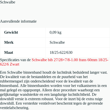
frans
Schwalbe
60mm
18/25-
622/6
Zwart
Aanvullende informatie
aantal
Gewicht
0,09 kg
Merk
Schwalbe
Maat
18/25-622/630
Specificaties van de
Schwalbe bib 27/28×7/8-1.00 frans 60mm 18/25-
622/6 Zwart
Een Schwalbe binnenband houdt de luchtdruk beduidend langer vast.
De kwaliteit van de bestanddelen en de puurheid van het
rubbermengsel zijn onderscheidend voor de kwaliteit van de
binnenband. Alle binnenbanden worden voor het vulkaniseren in een
mal gelegd en opgepompt. Alleen deze procedure waarborgt een
gelijkmatige wandsterkte en een langdurige luchtdichtheid. De
downhill versie is extreem robuust. Voor de inzet bij de extra ruige
downhill. Een versterkte ventielvoet beschermt tegen de gevreesde
ventielafscheuring.