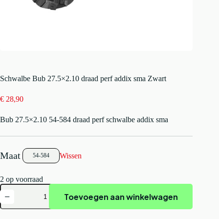
Schwalbe Bub 27.5×2.10 draad perf addix sma Zwart
€
28,90
Bub 27.5×2.10 54-584 draad perf schwalbe addix sma
Wissen
54-584
2 op voorraad
Schwalbe
Toevoegen aan winkelwagen
Bub
27.5x2.10
draad