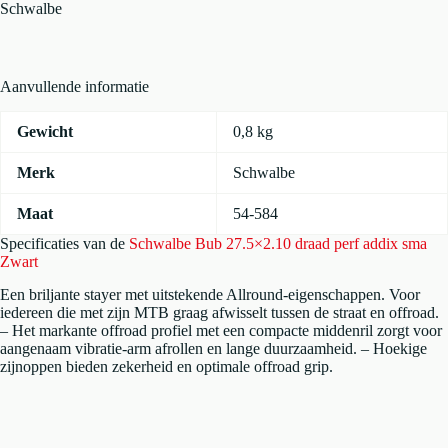
perf
Schwalbe
addix
sma
Zwart
aantal
Aanvullende informatie
Gewicht
0,8 kg
Merk
Schwalbe
Maat
54-584
Specificaties van de
Schwalbe Bub 27.5×2.10 draad perf addix sma
Zwart
Een briljante stayer met uitstekende Allround-eigenschappen. Voor
iedereen die met zijn MTB graag afwisselt tussen de straat en offroad.
– Het markante offroad profiel met een compacte middenril zorgt voor
aangenaam vibratie-arm afrollen en lange duurzaamheid. – Hoekige
zijnoppen bieden zekerheid en optimale offroad grip.