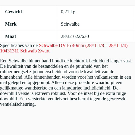
Zwart
aantal
Gewicht
0,21 kg
Merk
Schwalbe
Maat
28/32-622/630
Specificaties van de
Schwalbe DV16 40mm (28×1 1/8 – 28×1 1/4)
10431311 Schwalb Zwart
Een Schwalbe binnenband houdt de luchtdruk beduidend langer vast.
De kwaliteit van de bestanddelen en de puurheid van het
rubbermengsel zijn onderscheidend voor de kwaliteit van de
binnenband. Alle binnenbanden worden voor het vulkaniseren in een
mal gelegd en opgepompt. Alleen deze procedure waarborgt een
gelijkmatige wandsterkte en een langdurige luchtdichtheid. De
downhill versie is extreem robuust. Voor de inzet bij de extra ruige
downhill. Een versterkte ventielvoet beschermt tegen de gevreesde
ventielafscheuring.