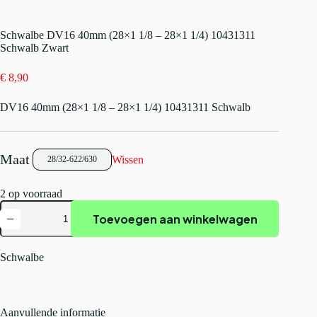
Schwalbe DV16 40mm (28×1 1/8 – 28×1 1/4) 10431311
Schwalb Zwart
€
8,90
DV16 40mm (28×1 1/8 – 28×1 1/4) 10431311 Schwalb
Wissen
28/32-622/630
2 op voorraad
Schwalbe
Toevoegen aan winkelwagen
DV16
40mm
(28x1
1/8
Schwalbe
-
28x1
1/4)
10431311
Aanvullende informatie
Schwalb