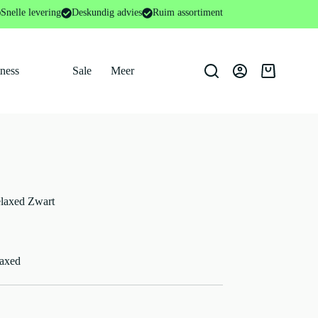
Snelle levering
Deskundig advies
Ruim assortiment
tness
Sale
Meer
Winkelwage
relaxed Zwart
laxed