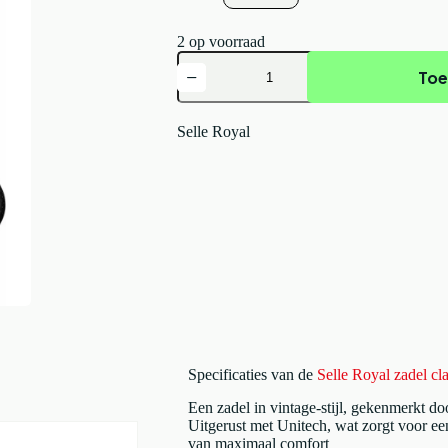
2 op voorraad
Selle
Toe
Royal
zadel
classic
holland
Selle Royal
unitech
relaxed
Zwart
aantal
Specificaties van de
Selle Royal zadel cl
Een zadel in vintage-stijl, gekenmerkt do
Uitgerust met Unitech, wat zorgt voor een
van maximaal comfort