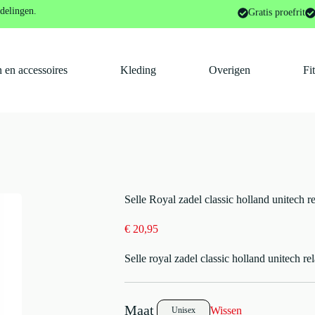
al zadel classic holland unitech relaxed Zwart
delingen.
Gratis proefrit
 en accessoires
Kleding
Overigen
Fi
Selle Royal zadel classic holland unitech 
€
20,95
Selle royal zadel classic holland unitech re
Wissen
Unisex