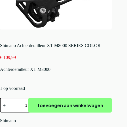
Shimano Achterderailleur XT M8000 SERIES COLOR
€
109,99
Achterderailleur XT M8000
1 op voorraad
Shimano
Toevoegen aan winkelwagen
Achterderailleur
XT
M8000
SERIES
Shimano
COLOR