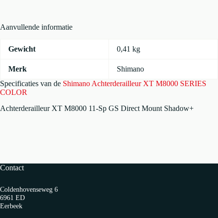
aantal
Aanvullende informatie
Gewicht
0,41 kg
Merk
Shimano
Specificaties van de
Shimano Achterderailleur XT M8000 SERIES
COLOR
Achterderailleur XT M8000 11-Sp GS Direct Mount Shadow+
Contact
Coldenhovenseweg 6
6961 ED
Eerbeek