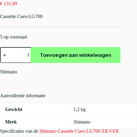
€
131,99
Cassette Cues-LG700
5 op voorraad
Shimano
Toevoegen aan winkelwagen
Cassette
Cues-
LG700
ZILVER
Shimano
aantal
Aanvullende informatie
Gewicht
1,2 kg
Merk
Shimano
Specificaties van de
Shimano Cassette Cues-LG700 ZILVER