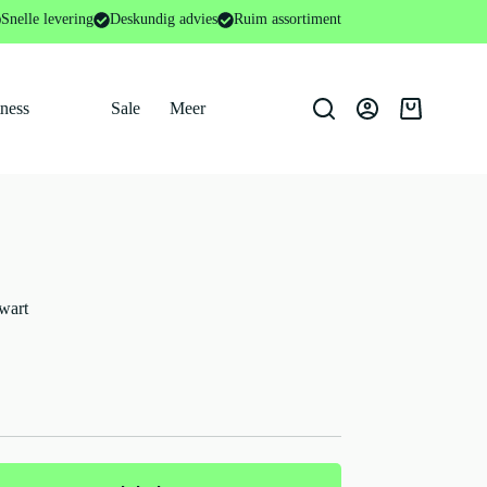
wart
Snelle levering
Deskundig advies
Ruim assortiment
tness
Sale
Meer
Winkelwage
wart