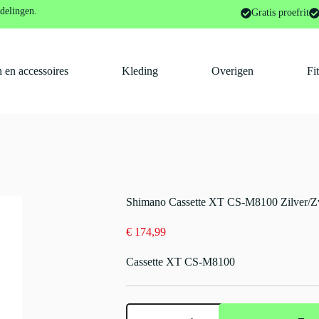
Tandwielen en cassettes
Shimano Cassette XT CS-M8100 Zilver/Z
delingen.
Gratis proefrit
 en accessoires
Kleding
Overigen
Fi
Shimano Cassette XT CS-M8100 Zilver/Z
€
174,99
Cassette XT CS-M8100
Shimano