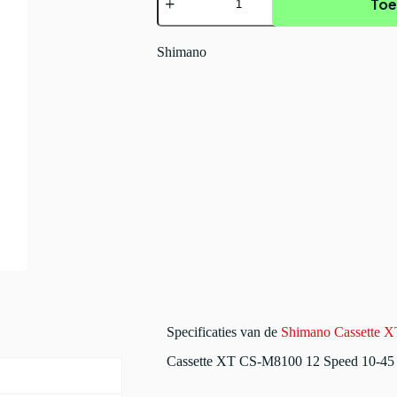
Toe
Cassette
XT
CS-
M8100
Shimano
Zilver/Zwart
aantal
Specificaties van de
Shimano Cassette X
Cassette XT CS-M8100 12 Speed 10-45