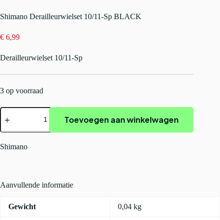
Shimano Derailleurwielset 10/11-Sp BLACK
€
6,99
Derailleurwielset 10/11-Sp
3 op voorraad
Shimano
Toevoegen aan winkelwagen
Derailleurwielset
10/11-
Sp
BLACK
Shimano
aantal
Aanvullende informatie
Gewicht
0,04 kg