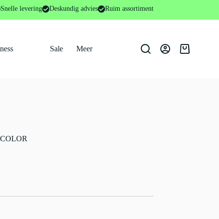
Snelle levering
Deskundig advies
Ruim assortiment
tness
Sale
Meer
Winkelwage
ES COLOR