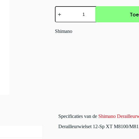
Shimano
Toe
Derailleurwielset
12-
Sp
SERIES
Shimano
COLOR
aantal
Specificaties van de
Shimano Derailleu
Derailleurwielset 12-Sp XT M8100/M8