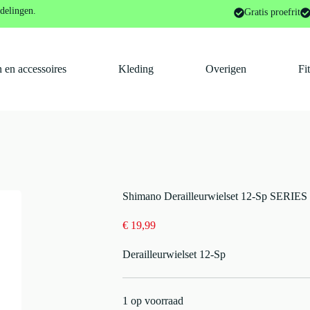
Deraillleurs
Shimano Derailleurwielset 12-Sp SERIES COLOR
delingen.
Gratis proefrit
 en accessoires
Kleding
Overigen
Fi
Shimano Derailleurwielset 12-Sp SERI
€
19,99
Derailleurwielset 12-Sp
1 op voorraad