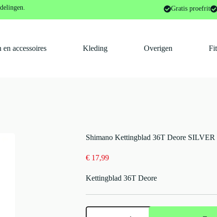
Tandwielen en cassettes
Shimano Kettingblad 36T Deore SILVER
delingen.
Gratis proefrit
 en accessoires
Kleding
Overigen
Fi
Shimano Kettingblad 36T Deore SILVER
€
17,99
Kettingblad 36T Deore
Shimano