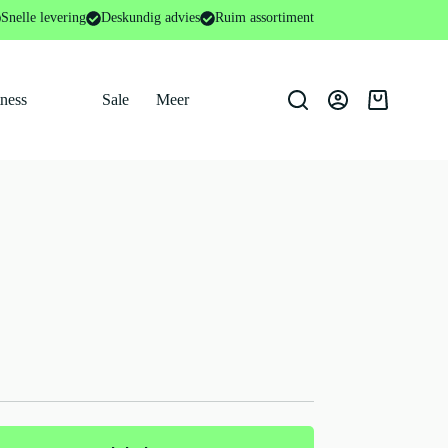
Snelle levering
Deskundig advies
Ruim assortiment
tness
Sale
Meer
Winkelwage