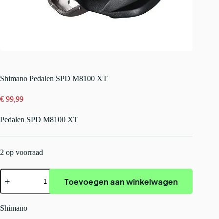
Shimano Pedalen SPD M8100 XT
€
99,99
Pedalen SPD M8100 XT
2 op voorraad
Shimano
Toevoegen aan winkelwagen
Pedalen
SPD
M8100
XT
Shimano
aantal