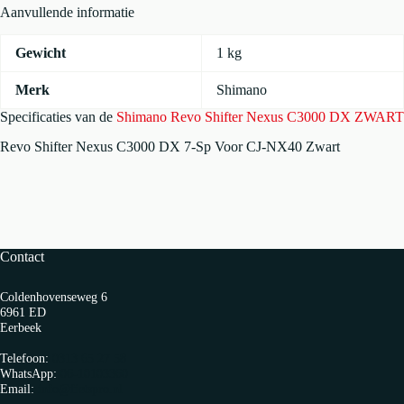
Aanvullende informatie
Gewicht
1 kg
Merk
Shimano
Specificaties van de
Shimano Revo Shifter Nexus C3000 DX ZWART
Revo Shifter Nexus C3000 DX 7-Sp Voor CJ-NX40 Zwart
Contact
Coldenhovenseweg 6
6961 ED
Eerbeek
Telefoon:
0313 65 27 58
WhatsApp:
06-10103360
Email:
info@fietspro.nl