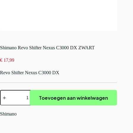
Shimano Revo Shifter Nexus C3000 DX ZWART
€
17,99
Revo Shifter Nexus C3000 DX
Shimano
Toevoegen aan winkelwagen
Revo
Shifter
Nexus
C3000
Shimano
DX
ZWART
aantal