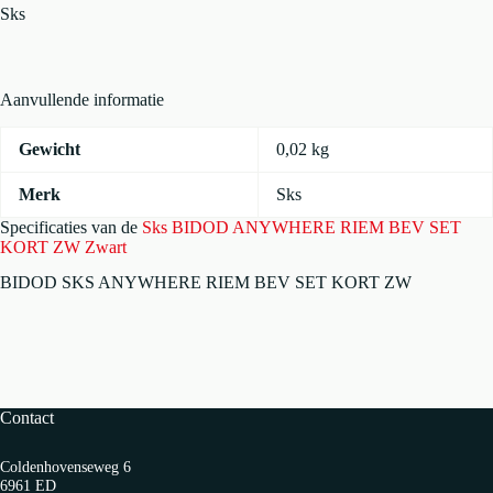
BEV
Sks
SET
KORT
ZW
Zwart
Aanvullende informatie
aantal
Gewicht
0,02 kg
Merk
Sks
Specificaties van de
Sks BIDOD ANYWHERE RIEM BEV SET
KORT ZW Zwart
BIDOD SKS ANYWHERE RIEM BEV SET KORT ZW
Contact
Coldenhovenseweg 6
6961 ED