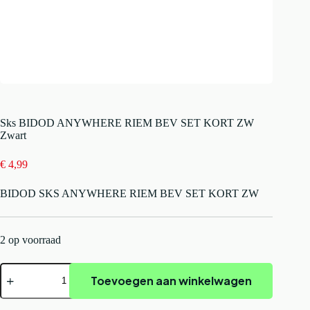
Sks BIDOD ANYWHERE RIEM BEV SET KORT ZW
Zwart
€
4,99
BIDOD SKS ANYWHERE RIEM BEV SET KORT ZW
2 op voorraad
Sks
Toevoegen aan winkelwagen
BIDOD
ANYWHERE
RIEM