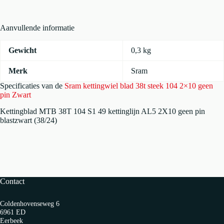
2x10
geen
pin
Aanvullende informatie
Zwart
aantal
Gewicht
0,3 kg
Merk
Sram
Specificaties van de
Sram kettingwiel blad 38t steek 104 2×10 geen
pin Zwart
Kettingblad MTB 38T 104 S1 49 kettinglijn AL5 2X10 geen pin
blastzwart (38/24)
Contact
Coldenhovenseweg 6
6961 ED
Eerbeek