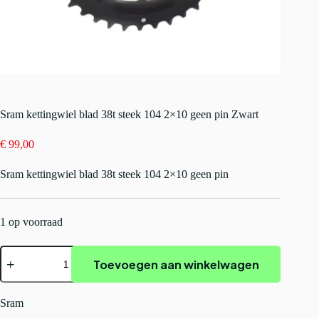
Sram kettingwiel blad 38t steek 104 2×10 geen pin Zwart
€
99,00
Sram kettingwiel blad 38t steek 104 2×10 geen pin
1 op voorraad
Sram
Toevoegen aan winkelwagen
kettingwiel
blad
38t
steek
Sram
104