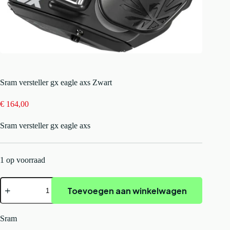
Sram versteller gx eagle axs Zwart
€
164,00
Sram versteller gx eagle axs
1 op voorraad
Sram
Toevoegen aan winkelwagen
versteller
gx
eagle
axs
Sram
Zwart