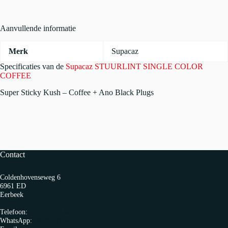
Aanvullende informatie
Merk
Supacaz
Specificaties van de
Supacaz STUURLINT SINGLE COLOR
COFFEE
Super Sticky Kush – Coffee + Ano Black Plugs
Contact
Coldenhovenseweg 6
6961 ED
Eerbeek
Telefoon:
0313 65 27 58
WhatsApp:
06-10103360