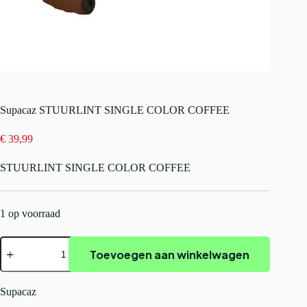
Supacaz STUURLINT SINGLE COLOR COFFEE
€
39,99
STUURLINT SINGLE COLOR COFFEE
1 op voorraad
Supacaz
Toevoegen aan winkelwagen
STUURLINT
SINGLE
COLOR
COFFEE
Supacaz
aantal