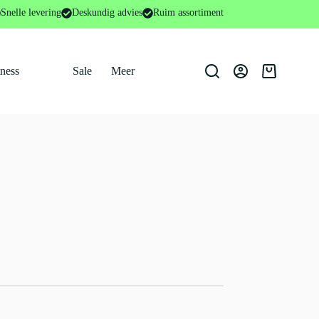
Snelle levering
Deskundig advies
Ruim assortiment
tness
Sale
Meer
Winkelwage