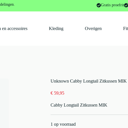
or
Unknown Cabby Longtail Zitkussen MIK
delingen.
Gratis proefrit
 en accessoires
Kleding
Overigen
Fi
Unknown Cabby Longtail Zitkussen MIK
€
59,95
Cabby Longtail Zitkussen MIK
1 op voorraad