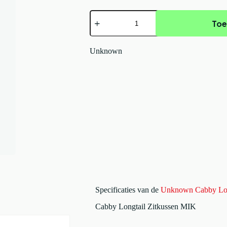
Unknown
Toe
Cabby
Longtail
Zitkussen
MIK
Unknown
aantal
Specificaties van de
Unknown Cabby Lon
Cabby Longtail Zitkussen MIK