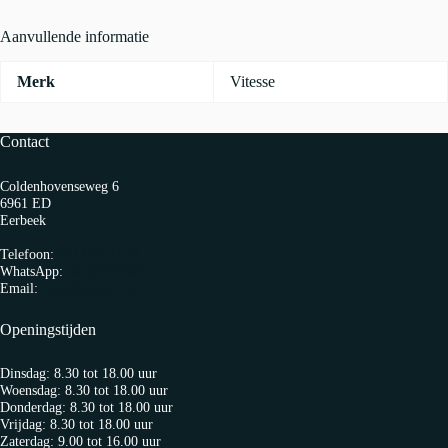
aantal
Aanvullende informatie
Merk
Vitesse
Contact
Coldenhovenseweg 6
6961 ED
Eerbeek
Telefoon:
0313 65 27 58
WhatsApp:
06-10103360
Email:
info@fietspro.nl
Openingstijden
Dinsdag: 8.30 tot 18.00 uur
Woensdag: 8.30 tot 18.00 uur
Donderdag: 8.30 tot 18.00 uur
Vrijdag: 8.30 tot 18.00 uur
Zaterdag: 9.00 tot 16.00 uur