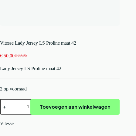
Vitesse Lady Jersey LS Proline maat 42
€
50,00
€
69,95
Oorspronkelijke
Huidige
prijs
prijs
Lady Jersey LS Proline maat 42
was:
is:
€ 69,95.
€ 50,00.
2 op voorraad
Vitesse
Toevoegen aan winkelwagen
Lady
Jersey
LS
Proline
Vitesse
maat
42