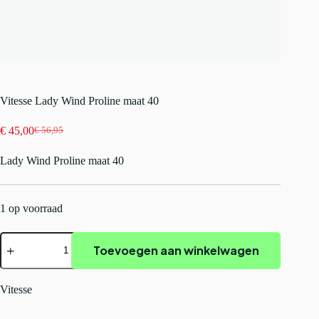
Vitesse Lady Wind Proline maat 40
€
45,00
€
56,95
Oorspronkelijke
Huidige
prijs
prijs
Lady Wind Proline maat 40
was:
is:
€ 56,95.
€ 45,00.
1 op voorraad
Vitesse
Toevoegen aan winkelwagen
Lady
Wind
Proline
maat
Vitesse
40
aantal