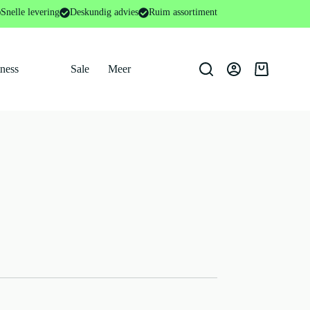
Snelle levering
Deskundig advies
Ruim assortiment
tness
Sale
Meer
Winkelwage