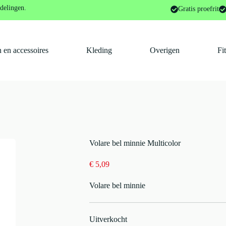
llen/toeters
Volare bel minnie Multicolor
delingen.
Gratis proefrit
 en accessoires
Kleding
Overigen
Fi
Volare bel minnie Multicolor
€
5,09
Volare bel minnie
Uitverkocht