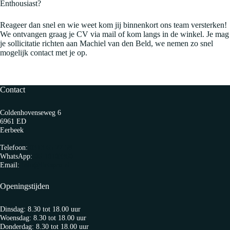
Enthousiast?
Reageer dan snel en wie weet kom jij binnenkort ons team versterken!
We ontvangen graag je CV via mail of kom langs in de winkel. Je mag
je sollicitatie richten aan Machiel van den Beld, we nemen zo snel
mogelijk contact met je op.
Contact
Coldenhovenseweg 6
6961 ED
Eerbeek
Telefoon:
0313 65 27 58
WhatsApp:
06-10103360
Email:
info@fietspro.nl
Openingstijden
Dinsdag: 8.30 tot 18.00 uur
Woensdag: 8.30 tot 18.00 uur
Donderdag: 8.30 tot 18.00 uur