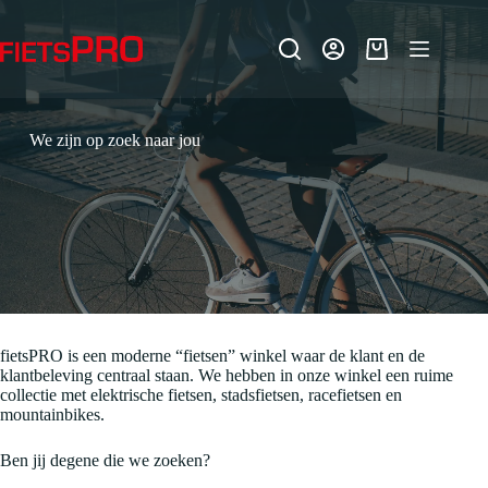
Ga
naar
de
Winkelwagen
inhoud
We zijn op zoek naar jou
fietsPRO is een moderne “fietsen” winkel waar de klant en de
klantbeleving centraal staan. We hebben in onze winkel een ruime
collectie met elektrische fietsen, stadsfietsen, racefietsen en
mountainbikes.
Ben jij degene die we zoeken?