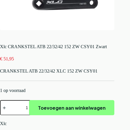
Xlc CRANKSTEL ATB 22/32/42 152 ZW CSY01 Zwart
€
51,95
CRANKSTEL ATB 22/32/42 XLC 152 ZW CSY01
1 op voorraad
Xlc
Toevoegen aan winkelwagen
CRANKSTEL
ATB
22/32/42
152
Xlc
ZW