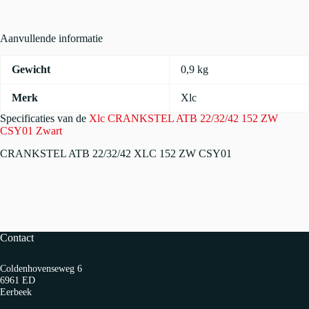
CSY01
Zwart
aantal
Aanvullende informatie
Gewicht
0,9 kg
Merk
Xlc
Specificaties van de
Xlc CRANKSTEL ATB 22/32/42 152 ZW
CSY01 Zwart
CRANKSTEL ATB 22/32/42 XLC 152 ZW CSY01
Contact
Coldenhovenseweg 6
6961 ED
Eerbeek