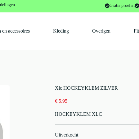
nmateriaal en overige onderdelen
Xlc HOCKEYKLEM ZILVER
delingen.
Gratis proefrit
 en accessoires
Kleding
Overigen
Fi
Xlc HOCKEYKLEM ZILVER
€
5,95
HOCKEYKLEM XLC
Uitverkocht