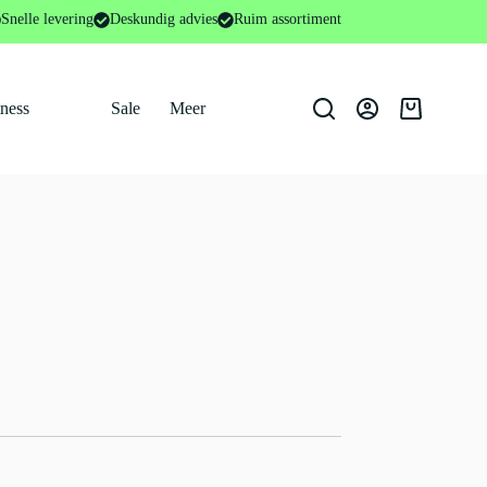
Snelle levering
Deskundig advies
Ruim assortiment
tness
Sale
Meer
Winkelwage