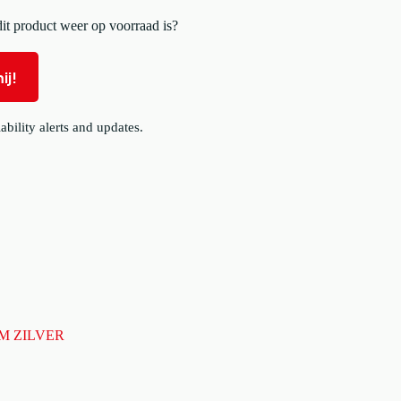
t product weer op voorraad is?
ij!
ability alerts and updates.
M ZILVER