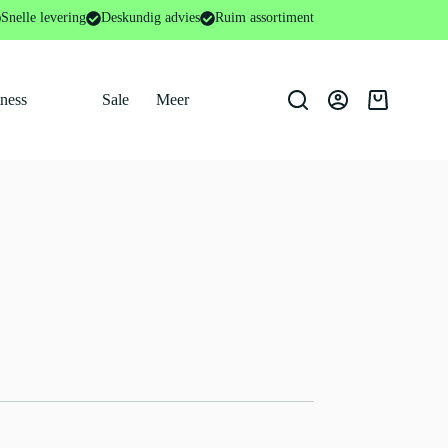
Snelle levering
Deskundig advies
Ruim assortiment
tness
Sale
Meer
Winkelwage