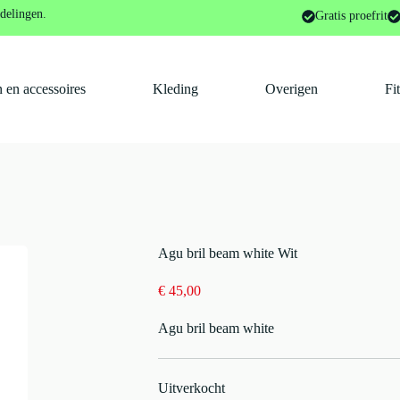
delingen.
Gratis proefrit
 en accessoires
Kleding
Overigen
Fi
Agu bril beam white Wit
€
45,00
Agu bril beam white
Uitverkocht