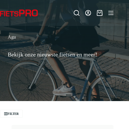
Ga
naar
de
Winkelwagen
inhoud
Agu
Bekijk onze nieuwste fietsen en meer!
FILTER