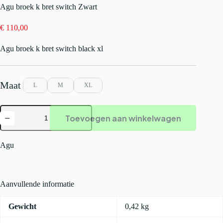
Agu broek k bret switch Zwart
€
110,00
Agu broek k bret switch black xl
L
M
XL
Agu
Toevoegen aan winkelwagen
broek
k
bret
switch
Agu
Zwart
aantal
Aanvullende informatie
Gewicht
0,42 kg