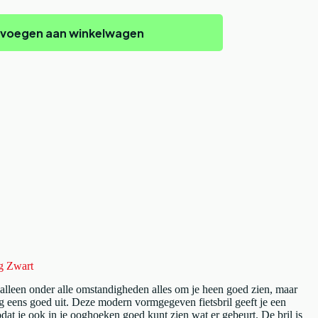
voegen aan winkelwagen
og Zwart
t alleen onder alle omstandigheden alles om je heen goed zien, maar
og eens goed uit. Deze modern vormgegeven fietsbril geeft je een
dat je ook in je ooghoeken goed kunt zien wat er gebeurt. De bril is