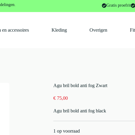
delingen.
Gratis proefrit
 en accessoires
Kleding
Overigen
Fi
Agu bril bold anti fog Zwart
€
75,00
Agu bril bold anti fog black
1 op voorraad