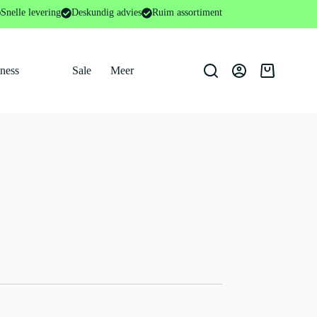
Snelle levering
Deskundig advies
Ruim assortiment
tness
Sale
Meer
Winkelwage