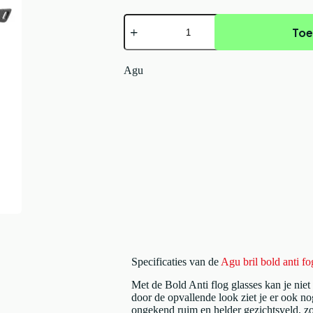
Agu
Toe
bril
bold
anti
fog
Agu
Zwart
aantal
Specificaties van de
Agu bril bold anti f
Met de Bold Anti flog glasses kan je nie
door de opvallende look ziet je er ook n
ongekend ruim en helder gezichtsveld, zo