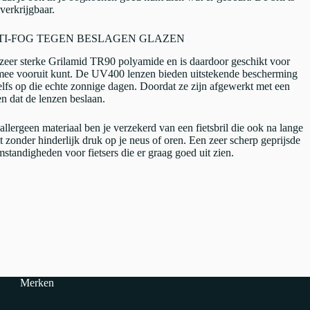
verkrijgbaar.
TI-FOG TEGEN BESLAGEN GLAZEN
 zeer sterke Grilamid TR90 polyamide en is daardoor geschikt voor
en mee vooruit kunt. De UV400 lenzen bieden uitstekende bescherming
elfs op die echte zonnige dagen. Doordat ze zijn afgewerkt met een
n dat de lenzen beslaan.
allergeen materiaal ben je verzekerd van een fietsbril die ook na lange
it zonder hinderlijk druk op je neus of oren. Een zeer scherp geprijsde
mstandigheden voor fietsers die er graag goed uit zien.
Merken