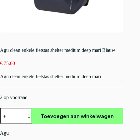
Agu clean enkele fietstas shelter medium deep mari Blauw
€
75,00
Agu clean enkele fietstas shelter medium deep mari
2 op voorraad
Agu
Toevoegen aan winkelwagen
clean
enkele
fietstas
shelter
Agu
medium