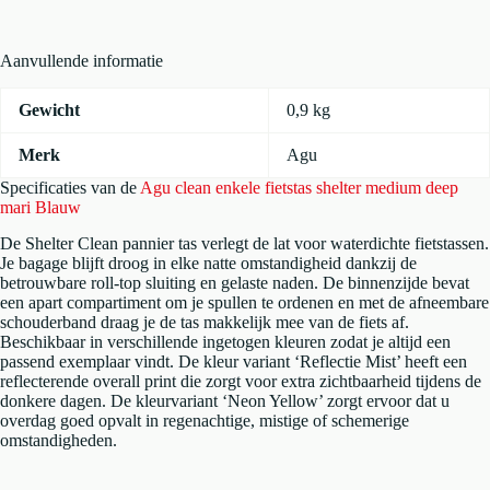
deep
mari
Blauw
Aanvullende informatie
aantal
Gewicht
0,9 kg
Merk
Agu
Specificaties van de
Agu clean enkele fietstas shelter medium deep
mari Blauw
De Shelter Clean pannier tas verlegt de lat voor waterdichte fietstassen.
Je bagage blijft droog in elke natte omstandigheid dankzij de
betrouwbare roll-top sluiting en gelaste naden. De binnenzijde bevat
een apart compartiment om je spullen te ordenen en met de afneembare
schouderband draag je de tas makkelijk mee van de fiets af.
Beschikbaar in verschillende ingetogen kleuren zodat je altijd een
passend exemplaar vindt. De kleur variant ‘Reflectie Mist’ heeft een
reflecterende overall print die zorgt voor extra zichtbaarheid tijdens de
donkere dagen. De kleurvariant ‘Neon Yellow’ zorgt ervoor dat u
overdag goed opvalt in regenachtige, mistige of schemerige
omstandigheden.