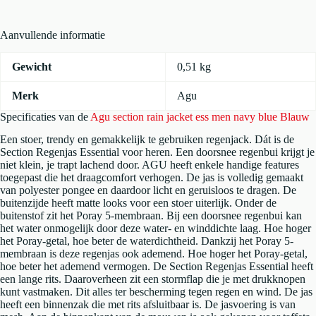
blue
Blauw
Aanvullende informatie
aantal
Gewicht
0,51 kg
Merk
Agu
Specificaties van de
Agu section rain jacket ess men navy blue Blauw
Een stoer, trendy en gemakkelijk te gebruiken regenjack. Dát is de
Section Regenjas Essential voor heren. Een doorsnee regenbui krijgt je
niet klein, je trapt lachend door. AGU heeft enkele handige features
toegepast die het draagcomfort verhogen. De jas is volledig gemaakt
van polyester pongee en daardoor licht en geruisloos te dragen. De
buitenzijde heeft matte looks voor een stoer uiterlijk. Onder de
buitenstof zit het Poray 5-membraan. Bij een doorsnee regenbui kan
het water onmogelijk door deze water- en winddichte laag. Hoe hoger
het Poray-getal, hoe beter de waterdichtheid. Dankzij het Poray 5-
membraan is deze regenjas ook ademend. Hoe hoger het Poray-getal,
hoe beter het ademend vermogen. De Section Regenjas Essential heeft
een lange rits. Daaroverheen zit een stormflap die je met drukknopen
kunt vastmaken. Dit alles ter bescherming tegen regen en wind. De jas
heeft een binnenzak die met rits afsluitbaar is. De jasvoering is van