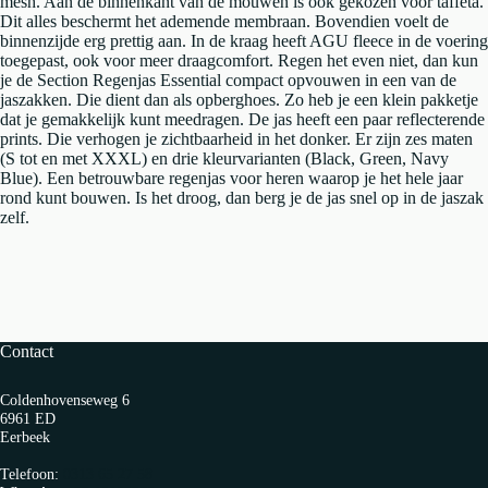
mesh. Aan de binnenkant van de mouwen is ook gekozen voor taffeta.
Dit alles beschermt het ademende membraan. Bovendien voelt de
binnenzijde erg prettig aan. In de kraag heeft AGU fleece in de voering
toegepast, ook voor meer draagcomfort. Regen het even niet, dan kun
je de Section Regenjas Essential compact opvouwen in een van de
jaszakken. Die dient dan als opberghoes. Zo heb je een klein pakketje
dat je gemakkelijk kunt meedragen. De jas heeft een paar reflecterende
prints. Die verhogen je zichtbaarheid in het donker. Er zijn zes maten
(S tot en met XXXL) en drie kleurvarianten (Black, Green, Navy
Blue). Een betrouwbare regenjas voor heren waarop je het hele jaar
rond kunt bouwen. Is het droog, dan berg je de jas snel op in de jaszak
zelf.
Contact
Coldenhovenseweg 6
6961 ED
Eerbeek
Telefoon:
0313 65 27 58