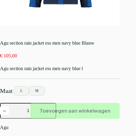
Agu section rain jacket ess men navy blue Blauw
€
105,00
Agu section rain jacket ess men navy blue l
L
M
Agu
Toevoegen aan winkelwagen
section
rain
jacket
ess
Agu
men
navy