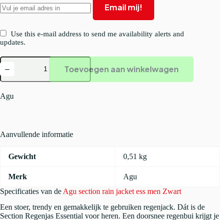
Email mij!
Use this e-mail address to send me availability alerts and
updates.
Agu
Toevoegen aan winkelwagen
section
rain
jacket
ess
Agu
men
Zwart
aantal
Aanvullende informatie
Gewicht
0,51 kg
Merk
Agu
Specificaties van de
Agu section rain jacket ess men Zwart
Een stoer, trendy en gemakkelijk te gebruiken regenjack. Dát is de
Section Regenjas Essential voor heren. Een doorsnee regenbui krijgt je