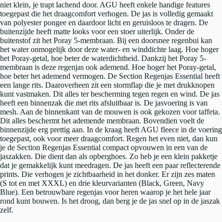
niet klein, je trapt lachend door. AGU heeft enkele handige features
toegepast die het draagcomfort verhogen. De jas is volledig gemaakt
van polyester pongee en daardoor licht en geruisloos te dragen. De
buitenzijde heeft matte looks voor een stoer uiterlijk. Onder de
buitenstof zit het Poray 5-membraan. Bij een doorsnee regenbui kan
het water onmogelijk door deze water- en winddichte laag. Hoe hoger
het Poray-getal, hoe beter de waterdichtheid. Dankzij het Poray 5-
membraan is deze regenjas ook ademend. Hoe hoger het Poray-getal,
hoe beter het ademend vermogen. De Section Regenjas Essential heeft
een lange rits. Daaroverheen zit een stormflap die je met drukknopen
kunt vastmaken. Dit alles ter bescherming tegen regen en wind. De jas
heeft een binnenzak die met rits afsluitbaar is. De jasvoering is van
mesh. Aan de binnenkant van de mouwen is ook gekozen voor taffeta.
Dit alles beschermt het ademende membraan. Bovendien voelt de
binnenzijde erg prettig aan. In de kraag heeft AGU fleece in de voering
toegepast, ook voor meer draagcomfort. Regen het even niet, dan kun
je de Section Regenjas Essential compact opvouwen in een van de
jaszakken. Die dient dan als opberghoes. Zo heb je een klein pakketje
dat je gemakkelijk kunt meedragen. De jas heeft een paar reflecterende
prints. Die verhogen je zichtbaarheid in het donker. Er zijn zes maten
(S tot en met XXXL) en drie kleurvarianten (Black, Green, Navy
Blue). Een betrouwbare regenjas voor heren waarop je het hele jaar
rond kunt bouwen. Is het droog, dan berg je de jas snel op in de jaszak
zelf.