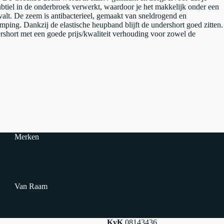
subtiel in de onderbroek verwerkt, waardoor je het makkelijk onder een
alt. De zeem is antibacterieel, gemaakt van sneldrogend en
mping. Dankzij de elastische heupband blijft de undershort goed zitten.
rshort met een goede prijs/kwaliteit verhouding voor zowel de
Merken
Trek
Sensa
Gazelle
Van Raam
KvK
08143436