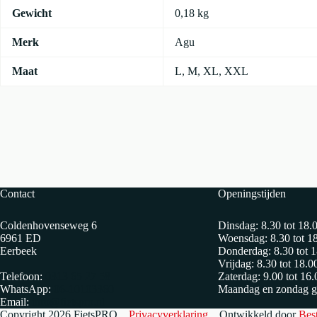
Gewicht
0,18 kg
Merk
Agu
Maat
L
,
M
,
XL
,
XXL
Contact
Openingstijden
Coldenhovenseweg 6
Dinsdag: 8.30 tot 18.
6961 ED
Woensdag: 8.30 tot 1
Eerbeek
Donderdag: 8.30 tot 1
Vrijdag: 8.30 tot 18.0
Telefoon:
0313 65 27 58
Zaterdag: 9.00 tot 16.
WhatsApp:
06-10103360
Maandag en zondag g
Email:
info@fietspro.nl
Copyright 2026 FietsPRO
Privacyverklaring
Ontwikkeld door
Bes