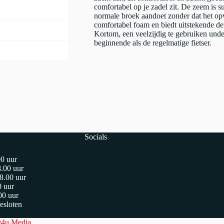
comfortabel op je zadel zit. De zeem is 
normale broek aandoet zonder dat het opv
comfortabel foam en biedt uitstekende de
Kortom, een veelzijdig te gebruiken unde
beginnende als de regelmatige fietser.
Socials
00 uur
Facebook
8.00 uur
Twitter
8.00 uur
YouTube
0 uur
Instagram
00 uur
Strava
esloten
t4u Media