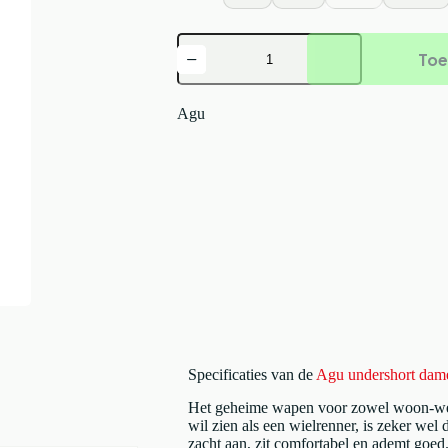
Agu
Toe
undershort
dames
met
zeem
Agu
Wit
aantal
Specificaties van de
Agu undershort dam
Het geheime wapen voor zowel woon-werkver
wil zien als een wielrenner, is zeker wel
zacht aan, zit comfortabel en ademt goed