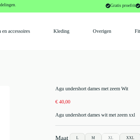
dames met zeem Wit
delingen.
Gratis proefrit
 en accessoires
Kleding
Overigen
Fi
Agu undershort dames met zeem Wit
€
40,00
Agu undershort dames wit met zeem xxl
L
M
XL
XXL