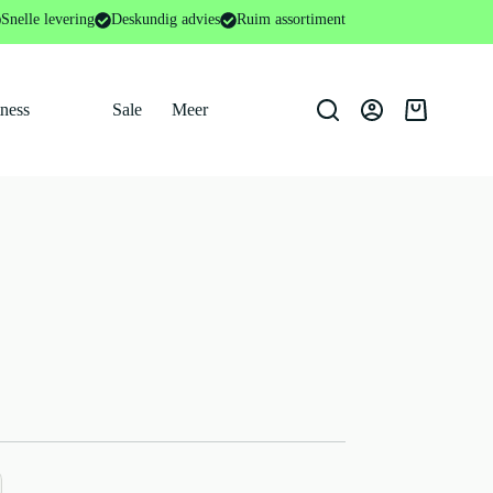
Snelle levering
Deskundig advies
Ruim assortiment
tness
Sale
Meer
Winkelwage