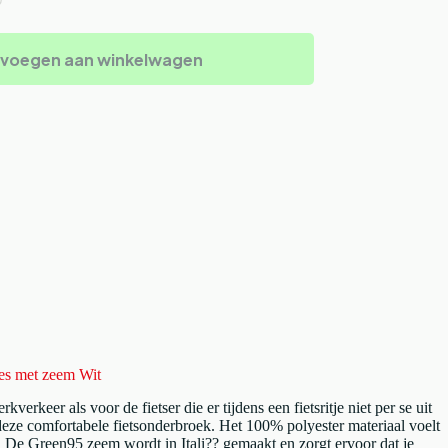
voegen aan winkelwagen
es met zeem Wit
keer als voor de fietser die er tijdens een fietsritje niet per se uit
 deze comfortabele fietsonderbroek. Het 100% polyester materiaal voelt
. De Green95 zeem wordt in Itali?? gemaakt en zorgt ervoor dat je