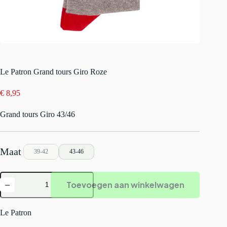
Le Patron Grand tours Giro Roze
€
8,95
Grand tours Giro 43/46
39-42
43-46
Le
Toevoegen aan winkelwagen
Patron
Grand
tours
Giro
Le Patron
Roze
aantal