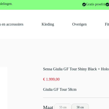
our Shiny Black + Hologram 2026
delingen.
Gratis proefrit
 en accessoires
Kleding
Overigen
Fi
Sensa Giulia GF Tour Shiny Black + Hol
€
1.999,00
Giulia GF Tour 58cm
55 cm
58 cm