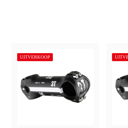
UITVERKOOP
UITV