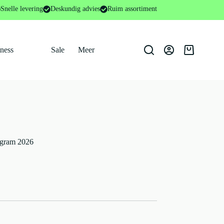
Snelle levering
Deskundig advies
Ruim assortiment
tness
Sale
Meer
Winkelwage
ogram 2026