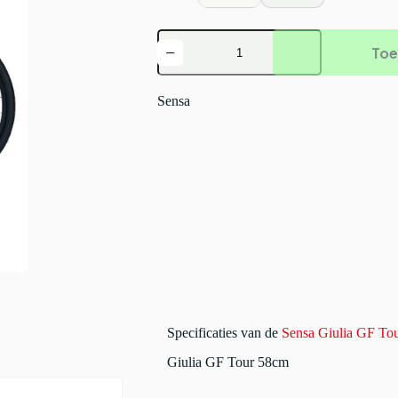
Sensa
Toe
Giulia
GF
Tour
Shiny
Sensa
Black
+
Hologram
2026
aantal
Specificaties van de
Sensa Giulia GF To
Giulia GF Tour 58cm