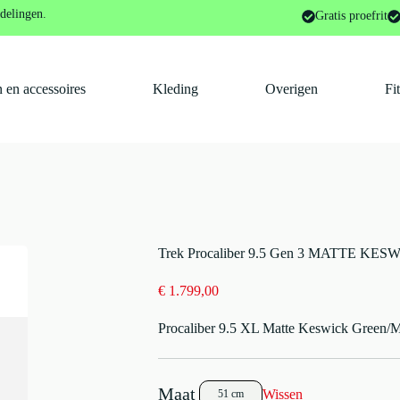
3 MATTE KESWICK GREEN/MERCURY 2026
delingen.
Gratis proefrit
 en accessoires
Kleding
Overigen
Fi
Trek Procaliber 9.5 Gen 3 MATTE 
€
1.799,00
Procaliber 9.5 XL Matte Keswick Green/
Wissen
51 cm