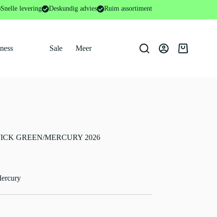
Snelle levering
Deskundig advies
Ruim assortiment
tness
Sale
Meer
Winkelwage
KESWICK GREEN/MERCURY 2026
Mercury