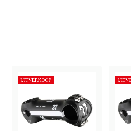
UITVERKOOP
UITV