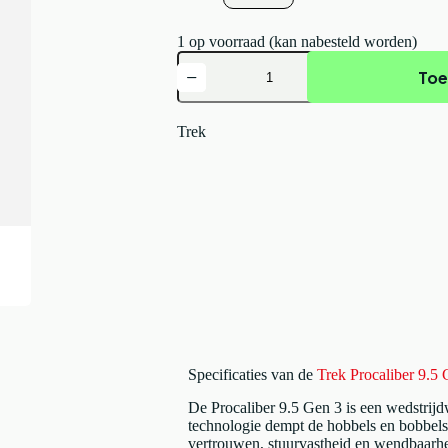
1 op voorraad (kan nabesteld worden)
Trek
Toe
Procaliber
9.5
Gen
3
Trek
MATTE
KESWICK
GREEN/MERCURY
2026
aantal
Specificaties van de
Trek Procaliber
De Procaliber 9.5 Gen 3 is een wedstrijdw
technologie dempt de hobbels en bobbels
vertrouwen, stuurvastheid en wendbaarhe