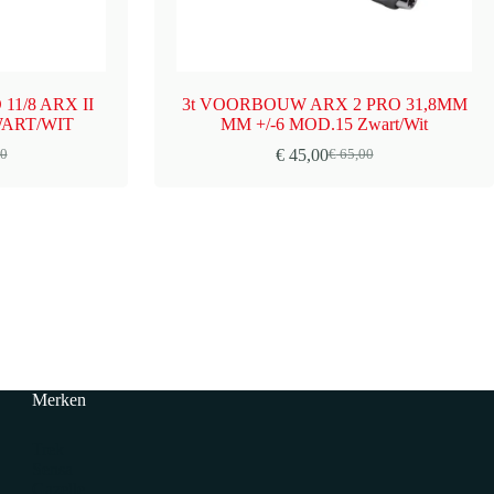
11/8 ARX II
3t VOORBOUW ARX 2 PRO 31,8MM
WART/WIT
MM +/-6 MOD.15 Zwart/Wit
€
45,00
0
€
65,00
ronkelijke
ge
Oorspronkelijke
Huidige
prijs
prijs
was:
is:
0.
0.
€ 65,00.
€ 45,00.
Merken
Trek
Sensa
Gazelle