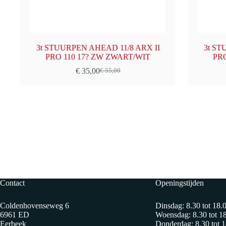
3t STUURPEN AHEAD 11/8 ARX II
3t ST
PRO 110 17? ZW ZWART/WIT
PRO
€
35,00
€
55,00
Oorspronkelijke
Huidige
prijs
prijs
was:
is:
€ 55,00.
€ 35,00.
Contact
Openingstijden
Coldenhovenseweg 6
Dinsdag: 8.30 tot 18.
6961 ED
Woensdag: 8.30 tot 1
Eerbeek
Donderdag: 8.30 tot 1