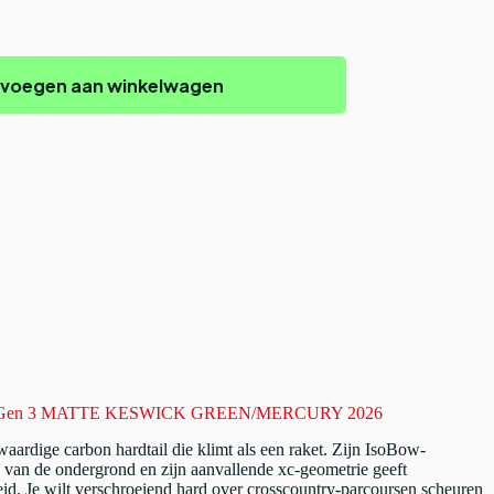
voegen aan winkelwagen
 9.5 Gen 3 MATTE KESWICK GREEN/MERCURY 2026
aardige carbon hardtail die klimt als een raket. Zijn IsoBow-
 van de ondergrond en zijn aanvallende xc-geometrie geeft
id. Je wilt verschroeiend hard over crosscountry-parcoursen scheuren