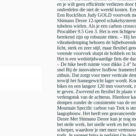
en je wilt geen efficiëntie verliezen door
onderdelen die niet de wereld kosten.
Een RockShox Judy GOLD voorvork met 
Shimano Deore 12-speed schakelsysteem 
tubeless wielen. Als je een carbon crossc
Procaliber 9.5 Gen 3. Het is een lichtge
berekend zijn op robuuste ritten. – Hij he
vibratiedemping behoren de bijbehorende
licht, sterk en zeer stijf, maar flexibe
verende voorvork slurpt de hobbels en b
Het is een wedstrijdwaardige fiets die d
– De bike heeft ruimte voor dikke 2.4” ba
snel Bij de innovatieve IsoBow frametech
zitbuis. Dat zorgt voor meer verticale d
terwijl het framegewicht lager wordt. K
bikes en een langere 120 mm voorvork, no
te geven. Zwevend en flexibel In plaats 
verlengstuk van de achteras. Hierdoor ka
dempen zonder de consistentie van de 
Mountain Specific carbon van Trek is ste
laagopbouw. Het heeft een geavanceerde 
Deore Met Shimano Deore kun je nog meer
het steile werk, het snelle werk en het leu
scherper, waardoor je met meer vertrouwe
trails. Je vergeet bijna je pedalen Op deze 