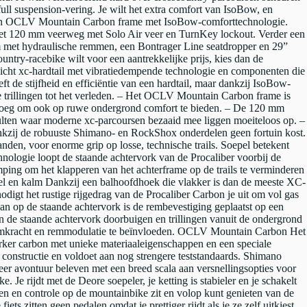
 full suspension-vering. Je wilt het extra comfort van IsoBow, en
 Een OCLV Mountain Carbon frame met IsoBow-comforttechnologie.
120 mm veerweg met Solo Air veer en TurnKey lockout. Verder een
met hydraulische remmen, een Bontrager Line seatdropper en 29”
ountry-racebike wilt voor een aantrekkelijke prijs, kies dan de
wicht xc-hardtail met vibratiedempende technologie en componenten die
eft de stijfheid en efficiëntie van een hardtail, maar dankzij IsoBow-
 trillingen tot het verleden. – Het OCLV Mountain Carbon frame is
l genoeg om ook op ruwe ondergrond comfort te bieden. – De 120 mm
ulten waar moderne xc-parcoursen bezaaid mee liggen moeiteloos op. –
ankzij de robuuste Shimano- en RockShox onderdelen geen fortuin kost.
nden, voor enorme grip op losse, technische trails. Soepel betekent
nologie loopt de staande achtervork van de Procaliber voorbij de
emping om het klapperen van het achterframe op de trails te verminderen
oel en kalm Dankzij een balhoofdhoek die vlakker is dan de meeste XC-
digt het rustige rijgedrag van de Procaliber Carbon je uit om vol gas
van op de staande achtervork is de rembevestiging geplaatst op een
n de staande achtervork doorbuigen en trillingen vanuit de ondergrond
remkracht en remmodulatie te beïnvloeden. OCLV Mountain Carbon Het
rker carbon met unieke materiaaleigenschappen en een speciale
constructie en voldoet aan nog strengere teststandaards. Shimano
 avontuur beleven met een breed scala aan versnellingsopties voor
ke. Je rijdt met de Deore soepeler, je ketting is stabieler en je schakelt
n en controle op de mountainbike zit en volop kunt genieten van de
fiets zitten geen pedalen omdat je prettiger rijdt als je ze zelf uitkiest.