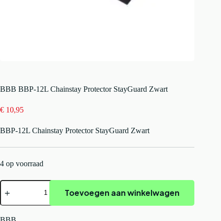
BBB BBP-12L Chainstay Protector StayGuard Zwart
€
10,95
BBP-12L Chainstay Protector StayGuard Zwart
4 op voorraad
BBB
Toevoegen aan winkelwagen
BBP-
12L
Chainstay
Protector
BBB